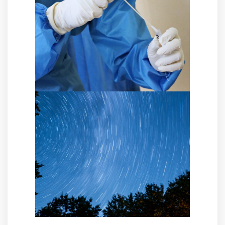
Saat ini, ada dua jenis tes yang digunakan
untuk mendeteksi COVID-19: PCR Swab Test
dan Rapid Test. RUMKITAL MERAUKE
menyediakan kedua jenis tes ini untuk
membantu masyarakat dalam mengetahui
status COVID-19 mereka. Namun, apa
sesungguhnya perbedaan antara kedua jenis
tes ini dan bagaimana prosedurnya?
Pernah Merasakan Pusing
Berputar? Waspada Vertigo
Waspada jika anda mengalami vertigo,
karena ini adalah gejala dari kondisi yang
serius. Vertigo adalah sensasi seolah-olah
sekitarnya berputar yang disebabkan oleh
masalah di otak atau telinga.